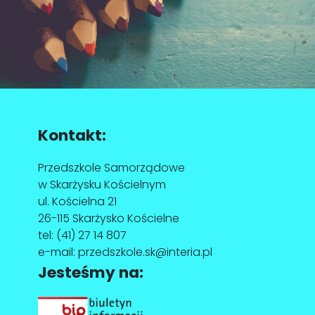
Kontakt:
Przedszkole Samorządowe
w Skarżysku Kościelnym
ul. Kościelna 21
26-115 Skarżysko Kościelne
tel:
(41) 27 14 807
e-mail:
przedszkole.sk@interia.pl
Jesteśmy na: