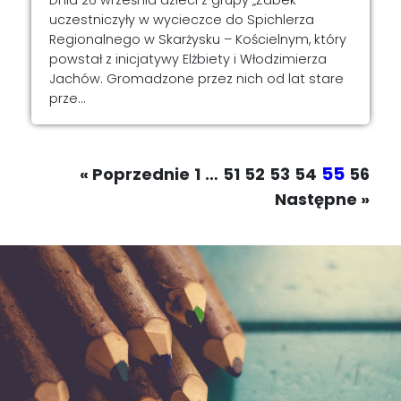
uczestniczyły w wycieczce do Spichlerza
Regionalnego w Skarżysku – Kościelnym, który
powstał z inicjatywy Elżbiety i Włodzimierza
Jachów. Gromadzone przez nich od lat stare
prze...
55
« Poprzednie
1
…
51
52
53
54
56
Następne »