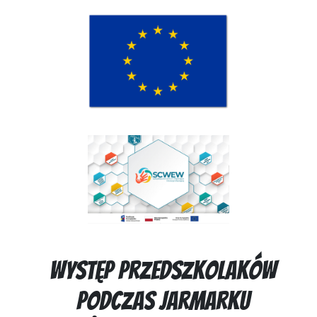
Występ przedszkolaków
podczas Jarmarku