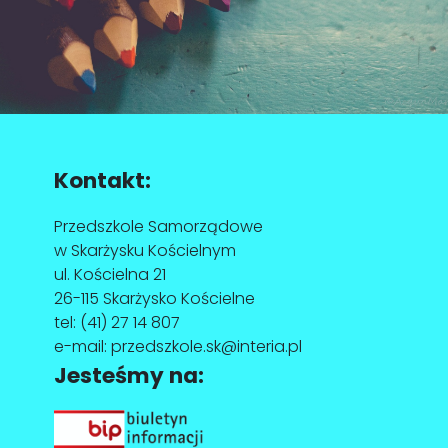
Kontakt:
Przedszkole Samorządowe
w Skarżysku Kościelnym
ul. Kościelna 21
26-115 Skarżysko Kościelne
tel:
(41) 27 14 807
e-mail:
przedszkole.sk@interia.pl
Jesteśmy na: