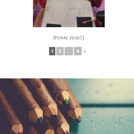
[POKAZ ZDJĘĆ]
1
2
...
4
►