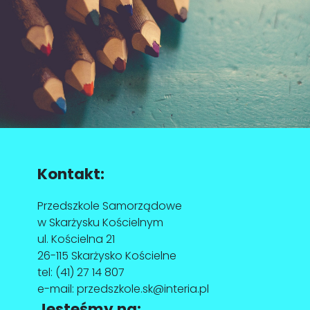
Kontakt:
Przedszkole Samorządowe
w Skarżysku Kościelnym
ul. Kościelna 21
26-115 Skarżysko Kościelne
tel:
(41) 27 14 807
e-mail:
przedszkole.sk@interia.pl
Jesteśmy na: