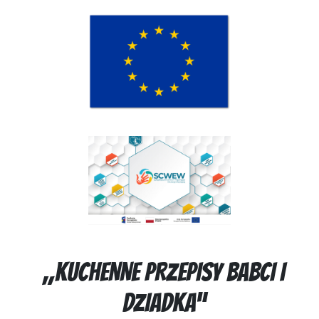
„KUCHENNE PRZEPISY BABCI I
DZIADKA”